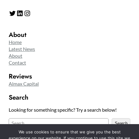
Twitter
LinkedIn
Instagram
About
Home
Latest News
About
Contact
Reviews
Almax Capital
Search
Looking for something specific? Try a search below!
S
Search
u
We use cookies to ensure that we give you the best
c
experience on our website. If you continue to use this site we