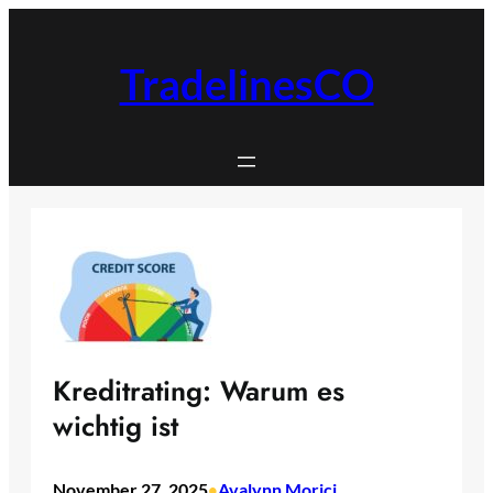
Zum
Inhalt
springen
TradelinesCO
Kreditrating: Warum es
wichtig ist
November 27, 2025
Avalynn Morici
•