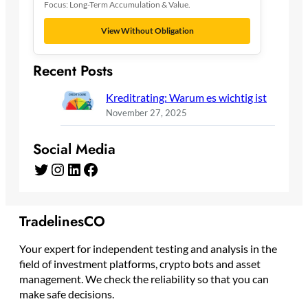
Focus: Long-Term Accumulation & Value.
View Without Obligation
Recent Posts
Kreditrating: Warum es wichtig ist
November 27, 2025
Social Media
Twitter
Instagram
LinkedIn
Facebook
TradelinesCO
Your expert for independent testing and analysis in the
field of investment platforms, crypto bots and asset
management. We check the reliability so that you can
make safe decisions.